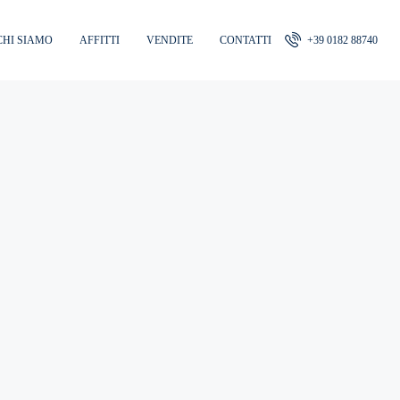
CHI SIAMO
AFFITTI
VENDITE
CONTATTI
+39 0182 88740