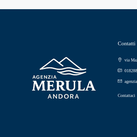
Contatti
via Maz
018288
agenzi
Contattaci