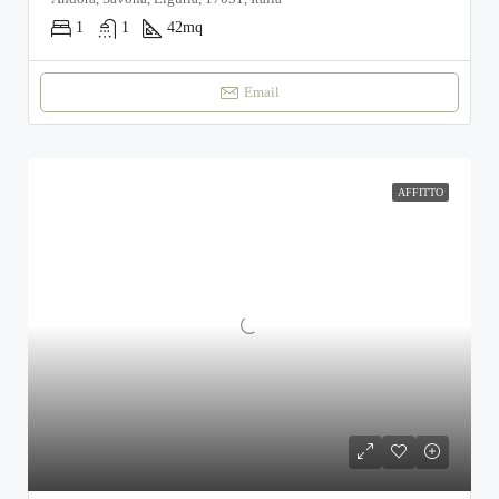
1
1
42
mq
Email
AFFITTO